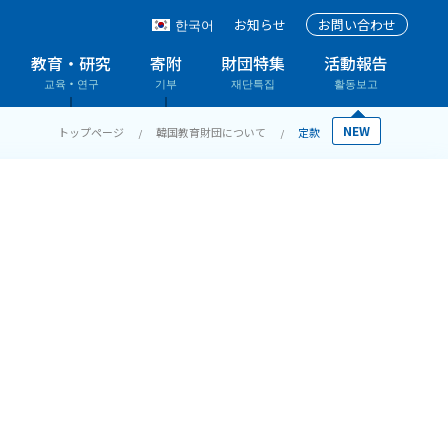
한국어
お知らせ
お問い合わせ
教育・研究
寄附
財団特集
活動報告
교육・연구
기부
재단특집
활동보고
NEW
NEW
トップページ
韓国教育財団について
定款