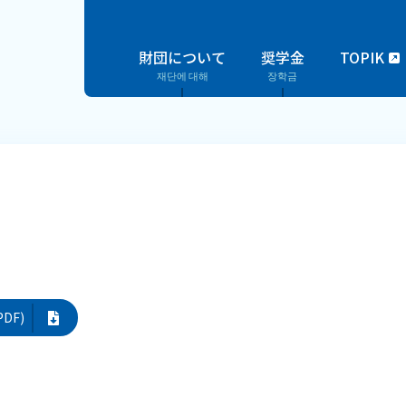
財団について
奨学金
TOPIK
재단에 대해
장학금
DF)