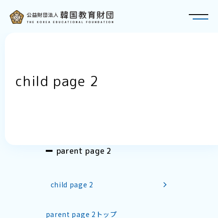
トップページ
child page 2
財団について
재단에 대해
概要・アクセス
奨学金
장학금
理事長・役員紹介
parent page 2
韓国教育財団 奨学金のご紹介
財団の歩み
TOPIK
冠奨学金 - スンジュン・ブリッジ奨学金(SBS)
定款
child page 2
財政現況
教育・研究
교육・연구
特例民法法人への該当性について
parent page 2トップ
在日韓国人教育研究大会