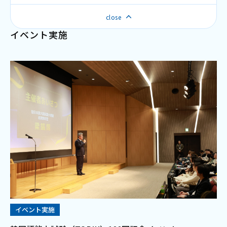
寄附
기부
韓国語スピーチ大会
close
한국에서 기부를 희망하실 때
TOPIKフォーラム
イベント実施
財団特集
재단특집
寄附をする
韓国学レクチャーシリーズ
エピソード
K-POPカバーダンス大会
活動報告
NEW
NEW
활동보고
冠奨学（特定目的指定）基金のご案内
韓国留学フェア
寄附のメリット
お知らせ
NEW
お問い合わせ
한국어
イベント実施
プライバシーポリシー