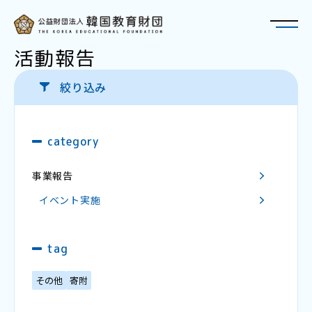
活動報告
絞り込み
トップページ
財団について
category
재단에 대해
概要・アクセス
事業報告
奨学金
장학금
理事長・役員紹介
イベント実施
韓国教育財団 奨学金のご紹介
財団の歩み
TOPIK
冠奨学金 - スンジュン・ブリッジ奨学金(SBS)
定款
tag
財政現況
教育・研究
その他
寄附
교육・연구
特例民法法人への該当性について
在日韓国人教育研究大会