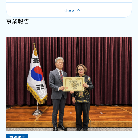
寄附
기부
韓国語スピーチ大会
close
한국에서 기부를 희망하실 때
TOPIKフォーラム
事業報告
財団特集
재단특집
寄附をする
韓国学レクチャーシリーズ
エピソード
K-POPカバーダンス大会
活動報告
NEW
NEW
활동보고
冠奨学（特定目的指定）基金のご案内
韓国留学フェア
寄附のメリット
お知らせ
NEW
お問い合わせ
한국어
プライバシーポリシー
事業報告