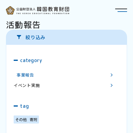
活動報告
絞り込み
トップページ
財団について
category
재단에 대해
概要・アクセス
事業報告
奨学金
장학금
理事長・役員紹介
イベント実施
韓国教育財団 奨学金のご紹介
財団の歩み
TOPIK
冠奨学金 - スンジュン・ブリッジ奨学金(SBS)
定款
tag
財政現況
教育・研究
その他
寄附
교육・연구
特例民法法人への該当性について
在日韓国人教育研究大会