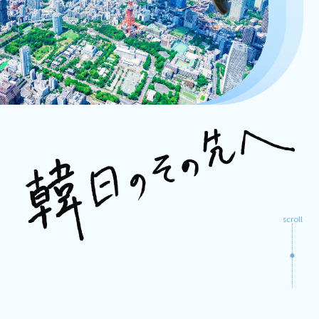
寄附
기부
韓国語スピーチ大会
한국에서 기부를 희망하실 때
TOPIKフォーラム
財団特集
재단특집
寄附をする
韓国学レクチャーシリーズ
エピソード
K-POPカバーダンス大会
活動報告
NEW
NEW
활동보고
冠奨学（特定目的指定）基金のご案内
韓国留学フェア
寄附のメリット
お知らせ
NEW
お問い合わせ
scroll
한국어
プライバシーポリシー