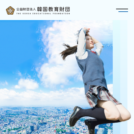
トップページ
財団について
재단에 대해
概要・アクセス
奨学金
장학금
理事長・役員紹介
韓国教育財団 奨学金のご紹介
財団の歩み
TOPIK
冠奨学金 - スンジュン・ブリッジ奨学金(SBS)
定款
財政現況
教育・研究
교육・연구
特例民法法人への該当性について
在日韓国人教育研究大会