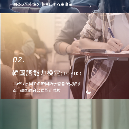
無限の可能性を後押しする主事業
02.
韓国語能力検定
(TOPIK)
世界97ヶ国での韓国語学習者が受験す
る、韓国政府公式認定試験