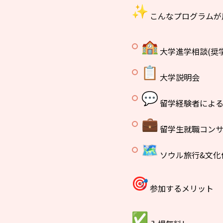
こんなプログラムが
大学進学相談(奨
大学説明会
留学経験者による
留学生就職コンサ
ソウル旅行&文化
参加するメリット