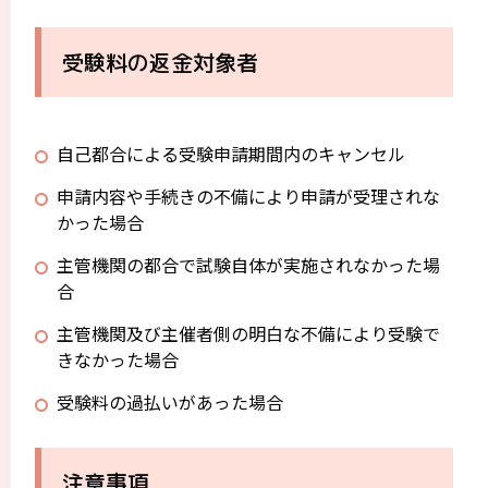
お知らせ
申請内容変更
受験料の返金対象者
受験料返金申請
マイページ
書類・証明書発行
試験会場開設・運営
自己都合による受験申請期間内のキャンセル
お問い合わせ
申請内容や手続きの不備により申請が受理されな
かった場合
主管機関の都合で試験自体が実施されなかった場
特定商取引法に関する表示について
合
プライバシーポリシー
主管機関及び主催者側の明白な不備により受験で
きなかった場合
受験料の過払いがあった場合
注意事項