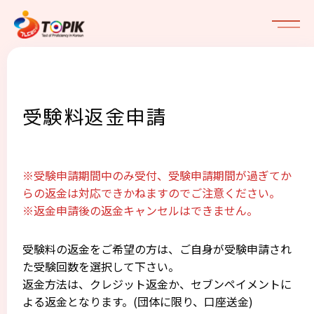
トップページ
受験料返金申請
TOPIKについて
試験概要
※受験申請期間中のみ受付、
受験申請期間が過ぎてか
受験について
らの
返金は対応できかねますのでご注意ください。
歴史
※返金申請後の返金キャンセルはできません。
実施日程・会場
主管機関紹介
韓国留学・奨学金
受験申請
資格の活用について
受験料の返金をご希望の方は、ご自身が受験申請され
奨学金概要
た受験回数を選択して下さい。
試験に関する注意事項
CEFR比較表
関連サービス
返金方法は、クレジット返金か、セブンペイメントに
韓日教育交流協力事業（GKS)
Q&A
よる返金となります。(団体に限り、口座送金)
資料ダウンロード
韓国留学総合コンサルティングサービス