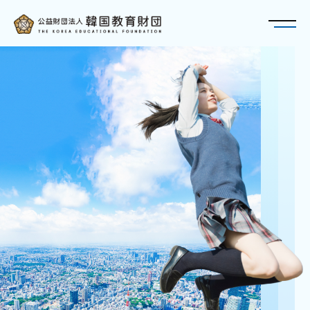
トップページ
財団について
재단에 대해
概要・アクセス
奨学金
장학금
理事長・役員紹介
韓国教育財団 奨学金のご紹介
財団の歩み
TOPIK
冠奨学金 - スンジュン・ブリッジ奨学金(SBS)
定款
財政現況
教育・研究
교육・연구
特例民法法人への該当性について
在日韓国人教育研究大会