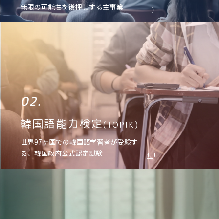
無限の可能性を後押しする主事業
02.
韓国語能力検定
(TOPIK)
世界97ヶ国での韓国語学習者が受験す
る、韓国政府公式認定試験