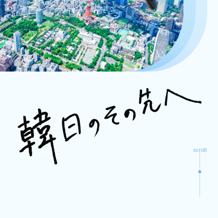
寄附
기부
韓国語スピーチ大会
한국에서 기부를 희망하실 때
TOPIKフォーラム
財団特集
재단특집
寄附をする
韓国学レクチャーシリーズ
エピソード
K-POPカバーダンス大会
活動報告
NEW
NEW
활동보고
冠奨学（特定目的指定）基金のご案内
韓国留学フェア
寄附のメリット
お知らせ
NEW
お問い合わせ
scroll
한국어
プライバシーポリシー